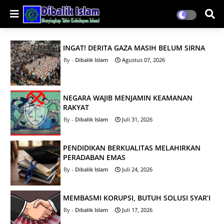
INGAT! DERITA GAZA MASIH BELUM SIRNA
Dibalik Islam
Agustus 07, 2026
NEGARA WAJIB MENJAMIN KEAMANAN
RAKYAT
Dibalik Islam
Juli 31, 2026
PENDIDIKAN BERKUALITAS MELAHIRKAN
PERADABAN EMAS
Dibalik Islam
Juli 24, 2026
MEMBASMI KORUPSI, BUTUH SOLUSI SYAR’I
Dibalik Islam
Juli 17, 2026