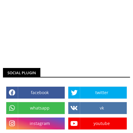
SOCIAL PLUGIN
facebook
twitter
whatsapp
vk
instagram
youtube