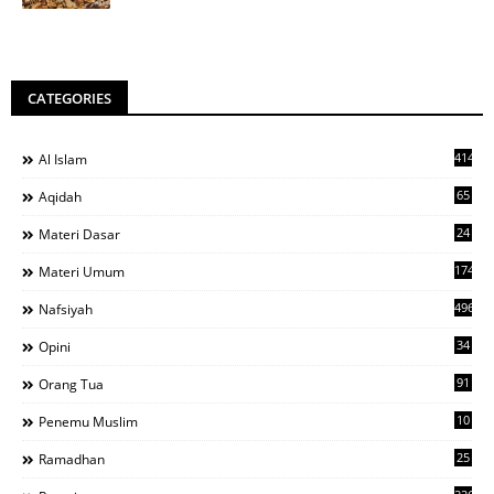
CATEGORIES
414
Al Islam
65
Aqidah
24
Materi Dasar
1743
Materi Umum
496
Nafsiyah
34
Opini
91
Orang Tua
10
Penemu Muslim
25
Ramadhan