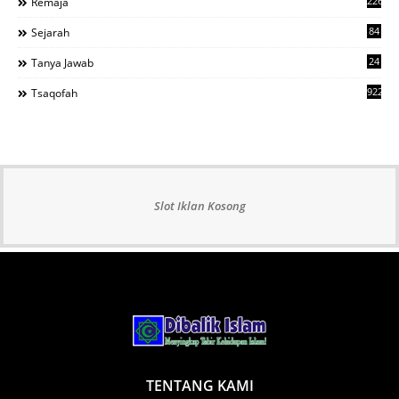
226
Remaja
84
Sejarah
24
Tanya Jawab
922
Tsaqofah
Slot Iklan Kosong
TENTANG KAMI