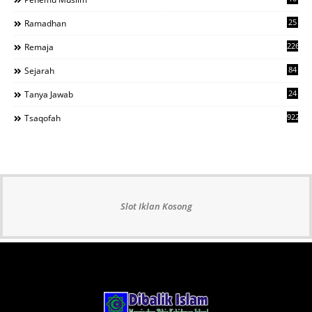
25
Ramadhan
226
Remaja
84
Sejarah
24
Tanya Jawab
922
Tsaqofah
Slot Iklan Kosong