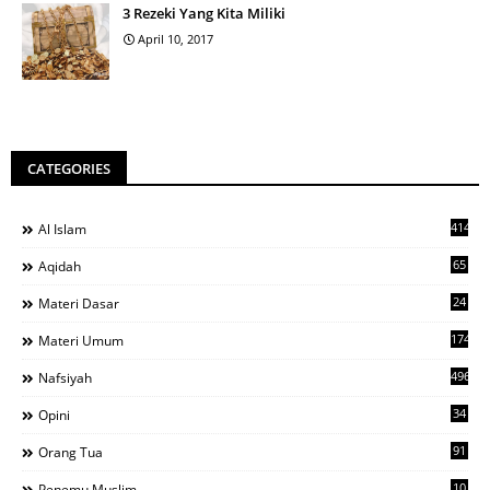
3 Rezeki Yang Kita Miliki
April 10, 2017
CATEGORIES
414
Al Islam
65
Aqidah
24
Materi Dasar
1743
Materi Umum
496
Nafsiyah
34
Opini
91
Orang Tua
10
Penemu Muslim