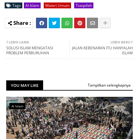
Tags
Al Islam
Materi Umum
Tsaqofah
LEBIH LAMA
LEBIH BARU
SOLUSI ISLAM MENGATASI
JALAN KEBENARAN ITU HANYALAH
PROBLEM PERBURUHAN
ISLAM
YOU MAY LIKE
Tampilkan selengkapnya
Al Islam