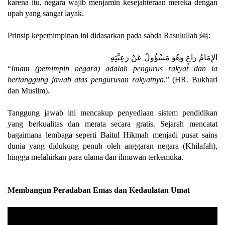
karena itu, negara wajib menjamin kesejahteraan mereka dengan
upah yang sangat layak.
Prinsip kepemimpinan ini didasarkan pada sabda Rasulullah ﷺ:
الإِمَامُ رَاعٍ وَهُوَ مَسْؤُولٌ عَنْ رَعِيَّتِهِ
“
Imam (pemimpin negara) adalah pengurus rakyat dan ia
bertanggung jawab atas pengurusan rakyatnya.
” (HR. Bukhari
dan Muslim).
Tanggung jawab ini mencakup penyediaan sistem pendidikan
yang berkualitas dan merata secara gratis. Sejarah mencatat
bagaimana lembaga seperti Baitul Hikmah menjadi pusat sains
dunia yang didukung penuh oleh anggaran negara (Khilafah),
hingga melahirkan para ulama dan ilmuwan terkemuka.
Membangun Peradaban Emas dan Kedaulatan Umat