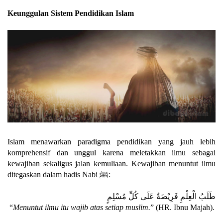
Keunggulan Sistem Pendidikan Islam
Islam menawarkan paradigma pendidikan yang jauh lebih
komprehensif dan unggul karena meletakkan ilmu sebagai
kewajiban sekaligus jalan kemuliaan. Kewajiban menuntut ilmu
ditegaskan dalam hadis Nabi ﷺ:
طَلَبُ الْعِلْمِ فَرِيْضَةٌ عَلَى كُلِّ مُسْلِمٍ
“
Menuntut ilmu itu wajib atas setiap muslim.
” (HR. Ibnu Majah).