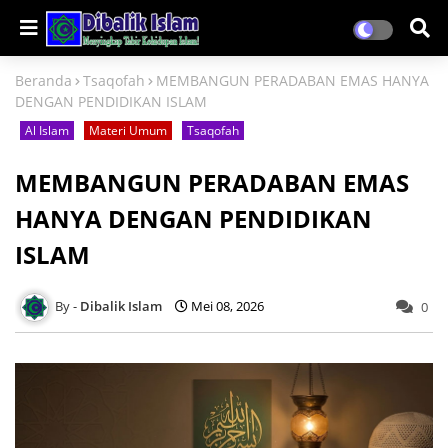
Beranda
Tsaqofah
MEMBANGUN PERADABAN EMAS HANYA
DENGAN PENDIDIKAN ISLAM
Al Islam
Materi Umum
Tsaqofah
MEMBANGUN PERADABAN EMAS
HANYA DENGAN PENDIDIKAN
ISLAM
Dibalik Islam
Mei 08, 2026
0