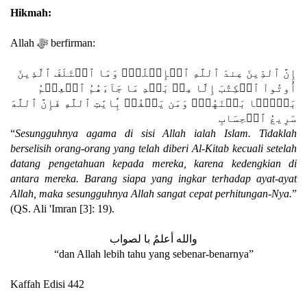
Hikmah:
Allah ﷻ berfirman:
إِنَّ ٱلدِّينَ عِندَ ٱللَّهِ ٱلۡإِسۡلَٰمُۗ وَمَا ٱخۡتَلَفَ ٱلَّذِينَ
أُوتُواْ ٱلۡكِتَٰبَ إِلَّا مِنۢ بَعۡدِ مَا جَآءَهُمُ ٱلۡعِلۡمُ
بَغۡيَۢا بَيۡنَهُمۡۗ وَمَن يَكۡفُرۡ بِ‍َٔايَٰتِ ٱللَّهِ فَإِنَّ ٱللَّهَ
سَرِيعُ ٱلۡحِسَابِ
“
Sesungguhnya agama di sisi Allah ialah Islam. Tidaklah
berselisih orang-orang yang telah diberi Al-Kitab kecuali setelah
datang pengetahuan kepada mereka, karena kedengkian di
antara mereka. Barang siapa yang ingkar terhadap ayat-ayat
Allah, maka sesungguhnya Allah sangat cepat perhitungan-Nya.
”
(QS. Ali 'Imran [3]: 19).
والله أعلمُ ﺑﺎ ﻟﺼﻮﺍﺏ
“dan Allah lebih tahu yang sebenar-benarnya”
Kaffah Edisi 442