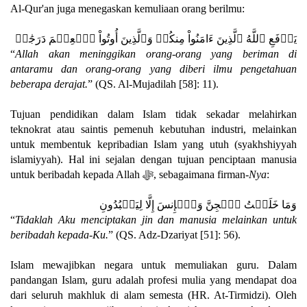
Al-Qur'an juga menegaskan kemuliaan orang berilmu:
يَرۡفَعِ ٱللَّهُ ٱلَّذِينَ ءَامَنُواْ مِنكُمۡ وَٱلَّذِينَ أُوتُواْ ٱلۡعِلۡمَ دَرَجَٰتۚ
“
Allah akan meninggikan orang-orang yang beriman di
antaramu dan orang-orang yang diberi ilmu pengetahuan
beberapa derajat.
” (QS. Al-Mujadilah [58]: 11).
Tujuan pendidikan dalam Islam tidak sekadar melahirkan
teknokrat atau saintis pemenuh kebutuhan industri, melainkan
untuk membentuk kepribadian Islam yang utuh (syakhshiyyah
islamiyyah). Hal ini sejalan dengan tujuan penciptaan manusia
untuk beribadah kepada Allah ﷻ, sebagaimana firman-
Nya
:
وَمَا خَلَقۡتُ ٱلۡجِنَّ وَٱلۡإِنسَ إِلَّا لِيَعۡبُدُونِ
“
Tidaklah Aku menciptakan jin dan manusia melainkan untuk
beribadah kepada-Ku.
” (QS. Adz-Dzariyat [51]: 56).
Islam mewajibkan negara untuk memuliakan guru. Dalam
pandangan Islam, guru adalah profesi mulia yang mendapat doa
dari seluruh makhluk di alam semesta (HR. At-Tirmidzi). Oleh