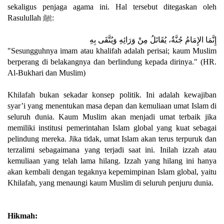
sekaligus penjaga agama ini. Hal tersebut ditegaskan oleh
Rasulullah ﷺ:
إِنَّمَا الإِمَامُ جُنَّةٌ، يُقَاتَلُ مِنْ وَرَائِهِ وَيُتَّقَى بِهِ
"Sesungguhnya imam atau khalifah adalah perisai; kaum Muslim
berperang di belakangnya dan berlindung kepada dirinya." (HR.
Al-Bukhari dan Muslim)
Khilafah bukan sekadar konsep politik. Ini adalah kewajiban
syar’i yang menentukan masa depan dan kemuliaan umat Islam di
seluruh dunia. Kaum Muslim akan menjadi umat terbaik jika
memiliki institusi pemerintahan Islam global yang kuat sebagai
pelindung mereka. Jika tidak, umat Islam akan terus terpuruk dan
terzalimi sebagaimana yang terjadi saat ini. Inilah izzah atau
kemuliaan yang telah lama hilang. Izzah yang hilang ini hanya
akan kembali dengan tegaknya kepemimpinan Islam global, yaitu
Khilafah, yang menaungi kaum Muslim di seluruh penjuru dunia.
Hikmah: