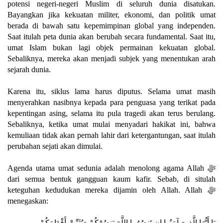
potensi negeri-negeri Muslim di seluruh dunia disatukan.
Bayangkan jika kekuatan militer, ekonomi, dan politik umat
berada di bawah satu kepemimpinan global yang independen.
Saat itulah peta dunia akan berubah secara fundamental. Saat itu,
umat Islam bukan lagi objek permainan kekuatan global.
Sebaliknya, mereka akan menjadi subjek yang menentukan arah
sejarah dunia.
Karena itu, siklus lama harus diputus. Selama umat masih
menyerahkan nasibnya kepada para penguasa yang terikat pada
kepentingan asing, selama itu pula tragedi akan terus berulang.
Sebaliknya, ketika umat mulai menyadari hakikat ini, bahwa
kemuliaan tidak akan pernah lahir dari ketergantungan, saat itulah
perubahan sejati akan dimulai.
Agenda utama umat sedunia adalah menolong agama Allah ﷻ
dari semua bentuk gangguan kaum kafir. Sebab, di situlah
keteguhan kedudukan mereka dijamin oleh Allah. Allah ﷻ
menegaskan:
يَا أَيُّهَا الَّذِينَ آمَنُوا إِن تَنصُرُوا اللَّهَ يَنصُرْكُمْ وَيُثَبِّتْ أَقْدَامَكُمْ