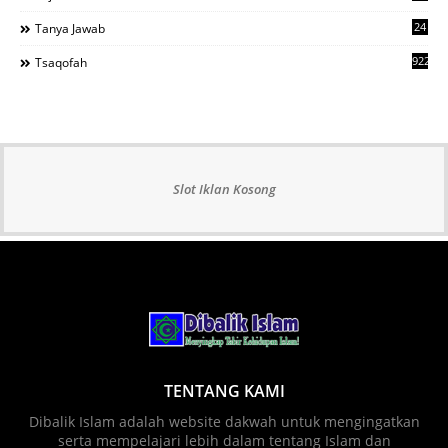
24
Tanya Jawab
922
Tsaqofah
Slot Iklan Kosong
TENTANG KAMI
Dibalik Islam adalah website dakwah untuk mengingatkan
serta mempelajari lebih dalam tentang Islam dan