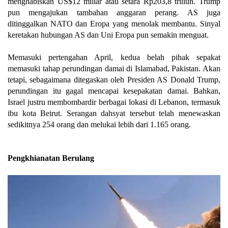
menghabiskan US$12 miliar atau setara Rp203,8 triliun. Trump
pun mengajukan tambahan anggaran perang. AS juga
ditinggalkan NATO dan Eropa yang menolak membantu. Sinyal
keretakan hubungan AS dan Uni Eropa pun semakin menguat.
Memasuki pertengahan April, kedua belah pihak sepakat
memasuki tahap perundingan damai di Islamabad, Pakistan. Akan
tetapi, sebagaimana ditegaskan oleh Presiden AS Donald Trump,
perundingan itu gagal mencapai kesepakatan damai. Bahkan,
Israel justru membombardir berbagai lokasi di Lebanon, termasuk
ibu kota Beirut. Serangan dahsyat tersebut telah menewaskan
sedikitnya 254 orang dan melukai lebih dari 1.165 orang.
Pengkhianatan Berulang