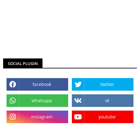
SOCIAL PLUGIN
facebook
twitter
whatsapp
vk
instagram
youtube