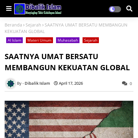
Beranda
Sejarah
SAATNYA UMAT BERSATU MEMBANGUN
KEKUATAN GLOBAL
Al Islam
Materi Umum
Muhasabah
Sejarah
SAATNYA UMAT BERSATU
MEMBANGUN KEKUATAN GLOBAL
Dibalik Islam
April 17, 2026
0