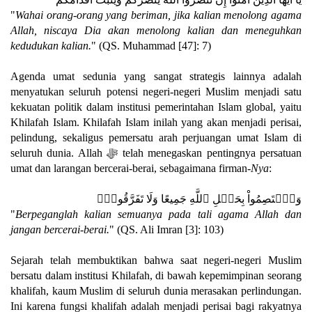
"
Wahai orang-orang yang beriman, jika kalian menolong agama
Allah, niscaya Dia akan menolong kalian dan meneguhkan
kedudukan kalian.
" (QS. Muhammad [47]: 7)
Agenda umat sedunia yang sangat strategis lainnya adalah
menyatukan seluruh potensi negeri-negeri Muslim menjadi satu
kekuatan politik dalam institusi pemerintahan Islam global, yaitu
Khilafah Islam. Khilafah Islam inilah yang akan menjadi perisai,
pelindung, sekaligus pemersatu arah perjuangan umat Islam di
seluruh dunia. Allah ﷻ telah menegaskan pentingnya persatuan
umat dan larangan bercerai-berai, sebagaimana firman-
Nya
:
وَٱعۡتَصِمُواْ بِحَبۡلِ ٱللَّهِ جَمِيعًا وَلَا تَفَرَّقُواْۚ
"
Berpeganglah kalian semuanya pada tali agama Allah dan
jangan bercerai-berai.
" (QS. Ali Imran [3]: 103)
Sejarah telah membuktikan bahwa saat negeri-negeri Muslim
bersatu dalam institusi Khilafah, di bawah kepemimpinan seorang
khalifah, kaum Muslim di seluruh dunia merasakan perlindungan.
Ini karena fungsi khalifah adalah menjadi perisai bagi rakyatnya