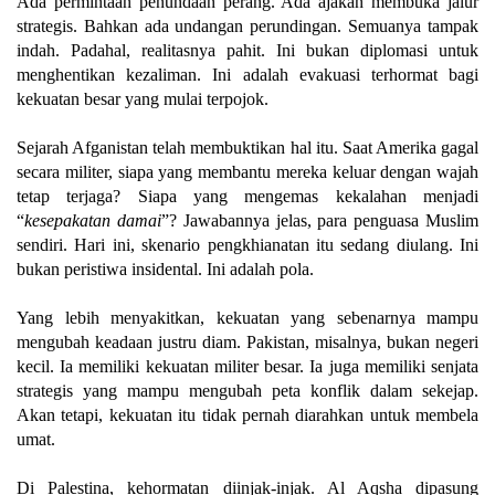
Ada permintaan penundaan perang. Ada ajakan membuka jalur
strategis. Bahkan ada undangan perundingan. Semuanya tampak
indah. Padahal, realitasnya pahit. Ini bukan diplomasi untuk
menghentikan kezaliman. Ini adalah evakuasi terhormat bagi
kekuatan besar yang mulai terpojok.
Sejarah Afganistan telah membuktikan hal itu. Saat Amerika gagal
secara militer, siapa yang membantu mereka keluar dengan wajah
tetap terjaga? Siapa yang mengemas kekalahan menjadi
“
kesepakatan damai
”? Jawabannya jelas, para penguasa Muslim
sendiri. Hari ini, skenario pengkhianatan itu sedang diulang. Ini
bukan peristiwa insidental. Ini adalah pola.
Yang lebih menyakitkan, kekuatan yang sebenarnya mampu
mengubah keadaan justru diam. Pakistan, misalnya, bukan negeri
kecil. Ia memiliki kekuatan militer besar. Ia juga memiliki senjata
strategis yang mampu mengubah peta konflik dalam sekejap.
Akan tetapi, kekuatan itu tidak pernah diarahkan untuk membela
umat.
Di Palestina, kehormatan diinjak-injak. Al Aqsha dipasung