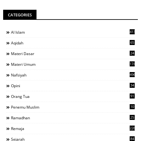
CATEGORIES
413
Al Islam
65
Aqidah
24
Materi Dasar
1742
Materi Umum
496
Nafsiyah
34
Opini
91
Orang Tua
10
Penemu Muslim
25
Ramadhan
226
Remaja
84
Sejarah