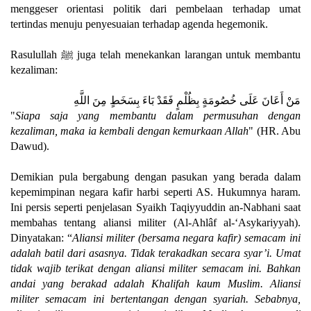
menggeser orientasi politik dari pembelaan terhadap umat
tertindas menuju penyesuaian terhadap agenda hegemonik.
Rasulullah ﷺ juga telah menekankan larangan untuk membantu
kezaliman:
مَنْ أَعَانَ عَلَى خُصُومَةٍ بِظُلْمٍ فَقَدْ بَاءَ بِسَخَطٍ مِنَ اللَّهِ
"
Siapa saja yang membantu dalam permusuhan dengan
kezaliman, maka ia kembali dengan kemurkaan Allah
" (HR. Abu
Dawud).
Demikian pula bergabung dengan pasukan yang berada dalam
kepemimpinan negara kafir harbi seperti AS. Hukumnya haram.
Ini persis seperti penjelasan Syaikh Taqiyyuddin an-Nabhani saat
membahas tentang aliansi militer (Al-Ahlâf al-‘Asykariyyah).
Dinyatakan: “
Aliansi militer (bersama negara kafir) semacam ini
adalah batil dari asasnya. Tidak terakadkan secara syar’i. Umat
tidak wajib terikat dengan aliansi militer semacam ini. Bahkan
andai yang berakad adalah Khalifah kaum Muslim. Aliansi
militer semacam ini bertentangan dengan syariah. Sebabnya,