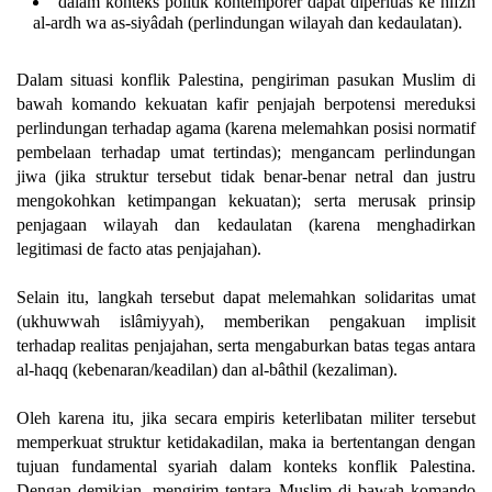
dalam konteks politik kontemporer dapat diperluas ke hifzh
al-ardh wa as-siyâdah (perlindungan wilayah dan kedaulatan).
Dalam situasi konflik Palestina, pengiriman pasukan Muslim di
bawah komando kekuatan kafir penjajah berpotensi mereduksi
perlindungan terhadap agama (karena melemahkan posisi normatif
pembelaan terhadap umat tertindas); mengancam perlindungan
jiwa (jika struktur tersebut tidak benar-benar netral dan justru
mengokohkan ketimpangan kekuatan); serta merusak prinsip
penjagaan wilayah dan kedaulatan (karena menghadirkan
legitimasi de facto atas penjajahan).
Selain itu, langkah tersebut dapat melemahkan solidaritas umat
(ukhuwwah islâmiyyah), memberikan pengakuan implisit
terhadap realitas penjajahan, serta mengaburkan batas tegas antara
al-haqq (kebenaran/keadilan) dan al-bâthil (kezaliman).
Oleh karena itu, jika secara empiris keterlibatan militer tersebut
memperkuat struktur ketidakadilan, maka ia bertentangan dengan
tujuan fundamental syariah dalam konteks konflik Palestina.
Dengan demikian, mengirim tentara Muslim di bawah komando