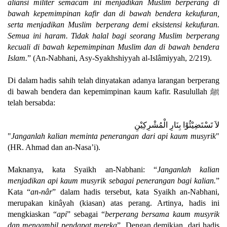
aliansi militer semacam ini menjadikan Muslim berperang di
bawah kepemimpinan kafir dan di bawah bendera kekufuran,
serta menjadikan Muslim berperang demi eksistensi kekufuran.
Semua ini haram. Tidak halal bagi seorang Muslim berperang
kecuali di bawah kepemimpinan Muslim dan di bawah bendera
Islam.
” (An-Nabhani, Asy-Syakhshiyyah al-Islâmiyyah, 2/219).
Di dalam hadis sahih telah dinyatakan adanya larangan berperang
di bawah bendera dan kepemimpinan kaum kafir. Rasulullah ﷺ
telah bersabda:
لاَ تَسْتَضِيْئُوْا بِنَارِ الْمُشْرِكِيْنِ
"
Janganlah kalian meminta penerangan dari api kaum musyrik
"
(HR. Ahmad dan an-Nasa’i).
Maknanya, kata Syaikh an-Nabhani: “
Janganlah kalian
menjadikan api kaum musyrik sebagai penerangan bagi kalian.
”
Kata “
an-nâr
” dalam hadis tersebut, kata Syaikh an-Nabhani,
merupakan kinâyah (kiasan) atas perang. Artinya, hadis ini
mengkiaskan “
api
” sebagai “
berperang bersama kaum musyrik
dan mengambil pendapat mereka
”. Dengan demikian, dari hadis