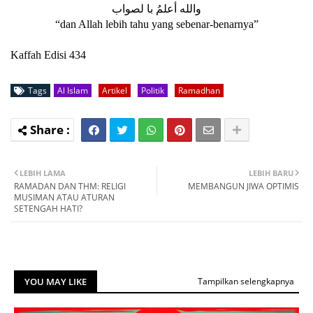
والله أعلمُ ﺑﺎ ﻟﺼﻮﺍﺏ
“dan Allah lebih tahu yang sebenar-benarnya”
Kaffah Edisi 434
Tags
Al Islam
Artikel
Politik
Ramadhan
LEBIH LAMA
LEBIH BARU
RAMADAN DAN THM: RELIGI
MEMBANGUN JIWA OPTIMIS
MUSIMAN ATAU ATURAN
SETENGAH HATI?
YOU MAY LIKE
Tampilkan selengkapnya