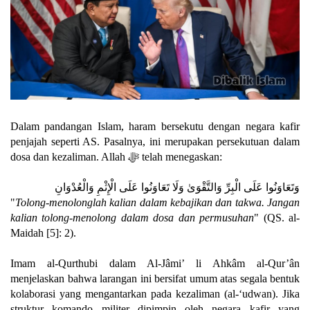
Dalam pandangan Islam, haram bersekutu dengan negara kafir
penjajah seperti AS. Pasalnya, ini merupakan persekutuan dalam
dosa dan kezaliman. Allah ﷻ telah menegaskan:
وَتَعَاوَنُوا عَلَى الْبِرِّ وَالتَّقْوَىٰ وَلَا تَعَاوَنُوا عَلَى الْإِثْمِ وَالْعُدْوَانِ
"
Tolong-menolonglah kalian dalam kebajikan dan takwa. Jangan
kalian tolong-menolong dalam dosa dan permusuhan
" (QS. al-
Maidah [5]: 2).
Imam al-Qurthubi dalam Al-Jâmi’ li Ahkâm al-Qur’ân
menjelaskan bahwa larangan ini bersifat umum atas segala bentuk
kolaborasi yang mengantarkan pada kezaliman (al-‘udwan). Jika
struktur komando militer dipimpin oleh negara kafir yang