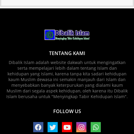
TENTANG KAMI
Dibalik Islam adalah website dakwah untuk mengingatkan
serta mempelajari lebih dalam tentang Islam dan
kehidupan yang Islami, karena tanpa kita sadari kehidupan
kaum Muslim dewasa ini semakin manjauh dari Islam dan
menyebabkan banyak keterpurukan yang dialami kaum
Muslim dari segala aspek kehidupan, oleh karena itu Dibalik
Islam berusaha untuk "Menyingkap Tabir Kehidupan Islam".
FOLLOW US