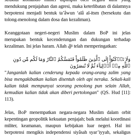
mendukung penjajahan dan agresi, maka keterlibatan di dalamnya
berpotensi menjadi bentuk ta’âwun ‘alâ al-itsm (bersekutu dan
tolong-menolong dalam dosa dan kezaliman).
Keanggotaan negeri-negeri Muslim dalam BoP ini jelas
merupakan bentuk kecenderungan dan dukungan terhadap
kezaliman. Ini jelas haram. Allah ﷻ telah memperingatkan:
وَلَا تَرۡكَنُوٓاْ إِلَى ٱلَّذِينَ ظَلَمُواْ فَتَمَسَّكُمُ ٱلنَّارُ وَمَا لَكُم مِّن دُونِ
ٱللَّهِ مِنۡ أَوۡلِيَآءَ ثُمَّ لَا تُنصَرُونَ
"
Janganlah kalian cenderung kepada orang-orang zalim yang
bisa mengakibatkan kalian disentuh oleh api neraka. Sekali-kali
kalian tidak mempunyai seorang penolong pun selain Allah,
kemudian kalian tidak akan diberi pertolongan
" (QS. Hud [11]:
113).
Jelas, BoP menempatkan negara-negara Muslim dalam orbit
kepentingan geopolitik kekuatan penjajah; baik melalui koordinasi
militer, keamanan, maupun kebijakan luar negeri. Hal ini
berpotensi mengikis independensi siyâsah syar’iyyah, sekaligus