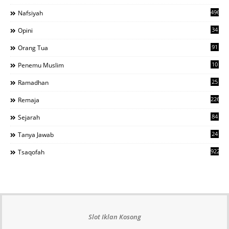
496
Nafsiyah
34
Opini
91
Orang Tua
10
Penemu Muslim
25
Ramadhan
226
Remaja
84
Sejarah
24
Tanya Jawab
922
Tsaqofah
Slot Iklan Kosong