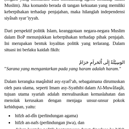
Muslim). Jika komando berada di tangan kekuatan yang memiliki
keberpihakan terhadap penjajahan, maka hilanglah independensi
siyâsah syar’iyyah.
Dari perspektif politik Islam, keanggotaan negara-negara Muslim
dalam BoP menunjukkan keberpihakan terhadap pihak penjajah.
Ini merupakan bentuk loyalitas politik yang terlarang. Dalam
situasi ini berlaku kaidah fikih:
الوَسِيْلَةُ إِلَى اْلحَراَمِ حَرَامٌ
"
Sarana yang mengantarkan pada yang haram adalah haram.
"
Dalam kerangka maqâshid asy-syarî‘ah, sebagaimana dirumuskan
oleh para ulama, seperti Imam asy-Syathibi dalam Al-Muwâfaqât,
tujuan utama syariah adalah merealisasikan kemaslahatan dan
menolak kerusakan dengan menjaga unsur-unsur pokok
kehidupan, yaitu:
hifzh ad-dîn (perlindungan agama)
hifzh an-nafs (perlindungan jiwa), dan