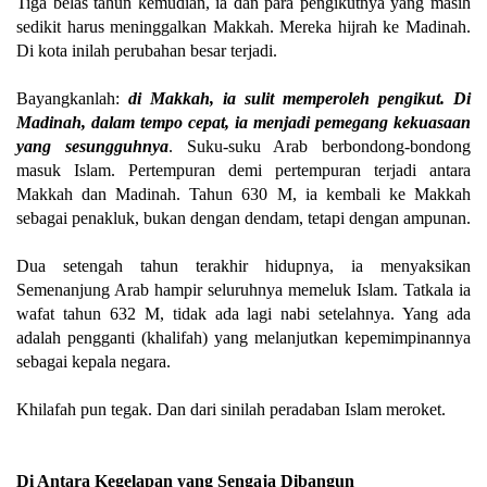
Tiga belas tahun kemudian, ia dan para pengikutnya yang masih
sedikit harus meninggalkan Makkah. Mereka hijrah ke Madinah.
Di kota inilah perubahan besar terjadi.
Bayangkanlah:
di Makkah, ia sulit memperoleh pengikut. Di
Madinah, dalam tempo cepat, ia menjadi pemegang kekuasaan
yang sesungguhnya
. Suku-suku Arab berbondong-bondong
masuk Islam. Pertempuran demi pertempuran terjadi antara
Makkah dan Madinah. Tahun 630 M, ia kembali ke Makkah
sebagai penakluk, bukan dengan dendam, tetapi dengan ampunan.
Dua setengah tahun terakhir hidupnya, ia menyaksikan
Semenanjung Arab hampir seluruhnya memeluk Islam. Tatkala ia
wafat tahun 632 M, tidak ada lagi nabi setelahnya. Yang ada
adalah pengganti (khalifah) yang melanjutkan kepemimpinannya
sebagai kepala negara.
Khilafah pun tegak. Dan dari sinilah peradaban Islam meroket.
Di Antara Kegelapan yang Sengaja Dibangun