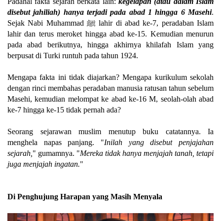
Padahal fakta sejarah berkata lain:
kegelapan (atau dalam Islam
disebut jahiliah) hanya terjadi pada abad 1 hingga 6 Masehi
.
Sejak Nabi Muhammad ﷺ lahir di abad ke-7, peradaban Islam
lahir dan terus meroket hingga abad ke-15. Kemudian menurun
pada abad berikutnya, hingga akhirnya khilafah Islam yang
berpusat di Turki runtuh pada tahun 1924.
Mengapa fakta ini tidak diajarkan? Mengapa kurikulum sekolah
dengan rinci membahas peradaban manusia ratusan tahun sebelum
Masehi, kemudian melompat ke abad ke-16 M, seolah-olah abad
ke-7 hingga ke-15 tidak pernah ada?
Seorang sejarawan muslim menutup buku catatannya. Ia
menghela napas panjang. "
Inilah yang disebut penjajahan
sejarah,
" gumamnya. "
Mereka tidak hanya menjajah tanah, tetapi
juga menjajah ingatan.
"
Di Penghujung Harapan yang Masih Menyala