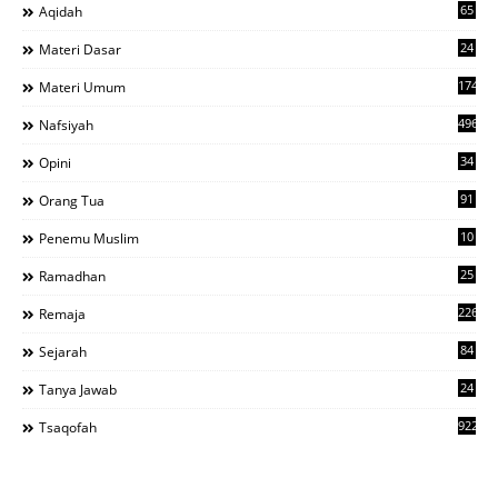
65
Aqidah
24
Materi Dasar
1743
Materi Umum
496
Nafsiyah
34
Opini
91
Orang Tua
10
Penemu Muslim
25
Ramadhan
226
Remaja
84
Sejarah
24
Tanya Jawab
922
Tsaqofah