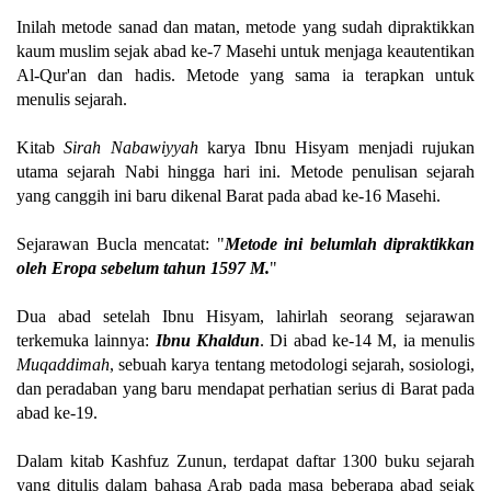
Inilah metode sanad dan matan, metode yang sudah dipraktikkan
kaum muslim sejak abad ke-7 Masehi untuk menjaga keautentikan
Al-Qur'an dan hadis. Metode yang sama ia terapkan untuk
menulis sejarah.
Kitab
Sirah Nabawiyyah
karya Ibnu Hisyam menjadi rujukan
utama sejarah Nabi hingga hari ini. Metode penulisan sejarah
yang canggih ini baru dikenal Barat pada abad ke-16 Masehi.
Sejarawan Bucla mencatat: "
Metode ini belumlah dipraktikkan
oleh Eropa sebelum tahun 1597 M.
"
Dua abad setelah Ibnu Hisyam, lahirlah seorang sejarawan
terkemuka lainnya:
Ibnu Khaldun
. Di abad ke-14 M, ia menulis
Muqaddimah
, sebuah karya tentang metodologi sejarah, sosiologi,
dan peradaban yang baru mendapat perhatian serius di Barat pada
abad ke-19.
Dalam kitab Kashfuz Zunun, terdapat daftar 1300 buku sejarah
yang ditulis dalam bahasa Arab pada masa beberapa abad sejak