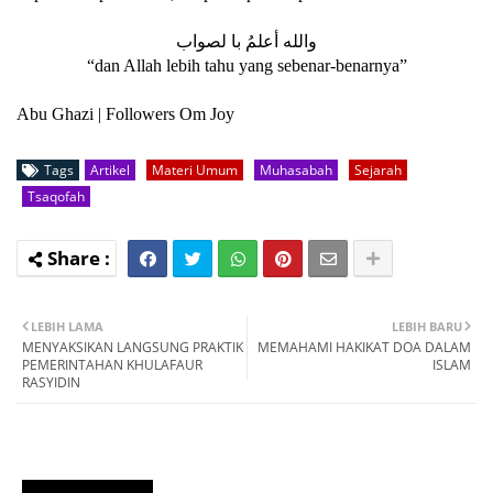
والله أعلمُ ﺑﺎ ﻟﺼﻮﺍﺏ
“dan Allah lebih tahu yang sebenar-benarnya”
Abu Ghazi | Followers Om Joy
Tags
Artikel
Materi Umum
Muhasabah
Sejarah
Tsaqofah
LEBIH LAMA
LEBIH BARU
MENYAKSIKAN LANGSUNG PRAKTIK
MEMAHAMI HAKIKAT DOA DALAM
PEMERINTAHAN KHULAFAUR
ISLAM
RASYIDIN