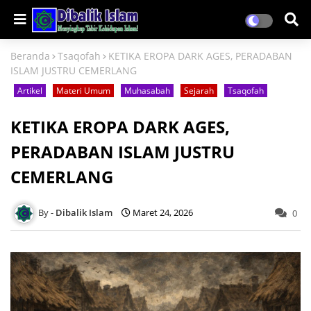
Beranda
Tsaqofah
KETIKA EROPA DARK AGES, PERADABAN
ISLAM JUSTRU CEMERLANG
Artikel
Materi Umum
Muhasabah
Sejarah
Tsaqofah
KETIKA EROPA DARK AGES,
PERADABAN ISLAM JUSTRU
CEMERLANG
Dibalik Islam
Maret 24, 2026
0