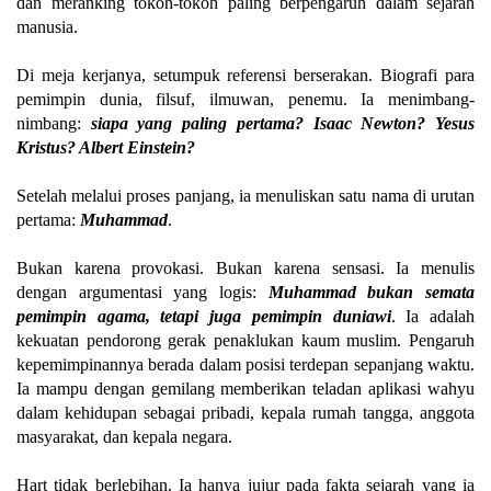
dan meranking tokoh-tokoh paling berpengaruh dalam sejarah
manusia.
Di meja kerjanya, setumpuk referensi berserakan. Biografi para
pemimpin dunia, filsuf, ilmuwan, penemu. Ia menimbang-
nimbang:
siapa yang paling pertama? Isaac Newton? Yesus
Kristus? Albert Einstein?
Setelah melalui proses panjang, ia menuliskan satu nama di urutan
pertama:
Muhammad
.
Bukan karena provokasi. Bukan karena sensasi. Ia menulis
dengan argumentasi yang logis:
Muhammad bukan semata
pemimpin agama, tetapi juga pemimpin duniawi
. Ia adalah
kekuatan pendorong gerak penaklukan kaum muslim. Pengaruh
kepemimpinannya berada dalam posisi terdepan sepanjang waktu.
Ia mampu dengan gemilang memberikan teladan aplikasi wahyu
dalam kehidupan sebagai pribadi, kepala rumah tangga, anggota
masyarakat, dan kepala negara.
Hart tidak berlebihan. Ia hanya jujur pada fakta sejarah yang ia