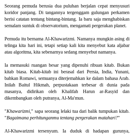
Seorang pemuda berusia dua puluhan berjalan cepat menyusuri
koridor panjang. Di tangannya tergenggam gulungan perkamen
berisi catatan tentang bintang-bintang. Ia baru saja menghabiskan
semalam suntuk di observatorium, mengamati pergerakan planet.
Pemuda itu bernama Al-Khawarizmi. Namanya mungkin asing di
telinga kita hari ini, tetapi setiap kali kita menyebut kata aljabar
atau algoritma, kita sebenarnya sedang menyebut namanya.
Ia memasuki ruangan besar yang dipenuhi ribuan kitab. Bukan
kitab biasa. Kitab-kitab ini berasal dari Persia, India, Yunani,
bahkan Romawi, semuanya diterjemahkan ke dalam bahasa Arab.
Inilah Baitul Hikmah, perpustakaan terbesar di dunia pada
masanya, didirikan oleh Khalifah Harun ar-Rasyid dan
dikembangkan oleh putranya, Al-Ma'mun.
"
Khawarizmi,
" sapa seorang lelaki tua dari balik tumpukan kitab.
"
Bagaimana perhitunganmu tentang pergerakan matahari?
"
Al-Khawarizmi tersenyum. Ia duduk di hadapan gurunya,