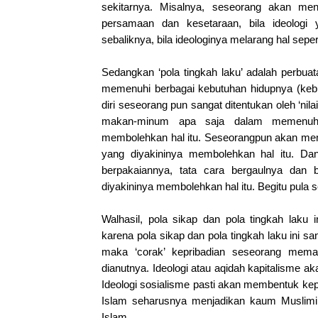
sekitarnya. Misalnya, seseorang akan me
persamaan dan kesetaraan, bila ideologi 
sebaliknya, bila ideologinya melarang hal seperti
Sedangkan ‘pola tingkah laku’ adalah perbua
memenuhi berbagai kebutuhan hidupnya (kebut
diri seseorang pun sangat ditentukan oleh ‘nil
makan-minum apa saja dalam memenuhi k
membolehkan hal itu. Seseorangpun akan memu
yang diyakininya membolehkan hal itu. Da
berpakaiannya, tata cara bergaulnya dan b
diyakininya membolehkan hal itu. Begitu pula s
Walhasil, pola sikap dan pola tingkah laku 
karena pola sikap dan pola tingkah laku ini san
maka ‘corak’ kepribadian seseorang mema
dianutnya. Ideologi atau aqidah kapitalisme a
Ideologi sosialisme pasti akan membentuk kep
Islam seharusnya menjadikan kaum Muslimi
Islam.