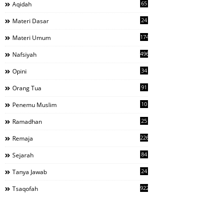
65
Aqidah
24
Materi Dasar
1743
Materi Umum
496
Nafsiyah
34
Opini
91
Orang Tua
10
Penemu Muslim
25
Ramadhan
226
Remaja
84
Sejarah
24
Tanya Jawab
922
Tsaqofah