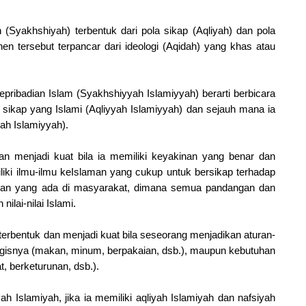
 (Syakhshiyah) terbentuk dari pola sikap (Aqliyah) dan pola
en tersebut terpancar dari ideologi (Aqidah) yang khas atau
pribadian Islam (Syakhshiyyah Islamiyyah) berarti berbicara
 sikap yang Islami (Aqliyyah Islamiyyah) dan sejauh mana ia
yah Islamiyyah).
an menjadi kuat bila ia memiliki keyakinan yang benar dan
liki ilmu-ilmu keIslaman yang cukup untuk bersikap terhadap
iran yang ada di masyarakat, dimana semua pandangan dan
ilai-nilai Islami.
erbentuk dan menjadi kuat bila seseorang menjadikan aturan-
gisnya (makan, minum, berpakaian, dsb.), maupun kebutuhan
, berketurunan, dsb.).
h Islamiyah, jika ia memiliki aqliyah Islamiyah dan nafsiyah