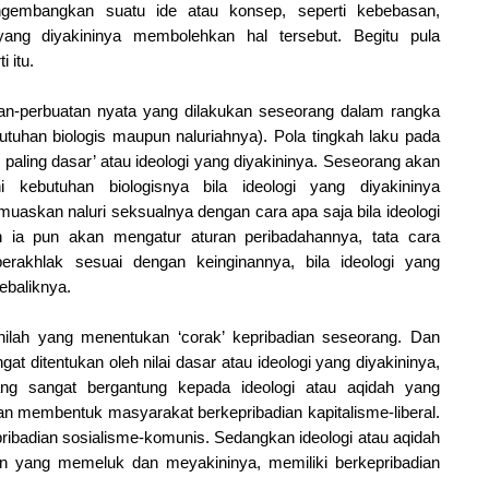
ngembangkan suatu ide atau konsep, seperti kebebasan,
yang diyakininya membolehkan hal tersebut. Begitu pula
 itu.
tan-perbuatan nyata yang dilakukan seseorang dalam rangka
uhan biologis maupun naluriahnya). Pola tingkah laku pada
ai paling dasar’ atau ideologi yang diyakininya. Seseorang akan
ebutuhan biologisnya bila ideologi yang diyakininya
askan naluri seksualnya dengan cara apa saja bila ideologi
n ia pun akan mengatur aturan peribadahannya, tata cara
erakhlak sesuai dengan keinginannya, bila ideologi yang
ebaliknya.
inilah yang menentukan ‘corak’ kepribadian seseorang. Dan
gat ditentukan oleh nilai dasar atau ideologi yang diyakininya,
ng sangat bergantung kepada ideologi atau aqidah yang
kan membentuk masyarakat berkepribadian kapitalisme-liberal.
ribadian sosialisme-komunis. Sedangkan ideologi atau aqidah
n yang memeluk dan meyakininya, memiliki berkepribadian