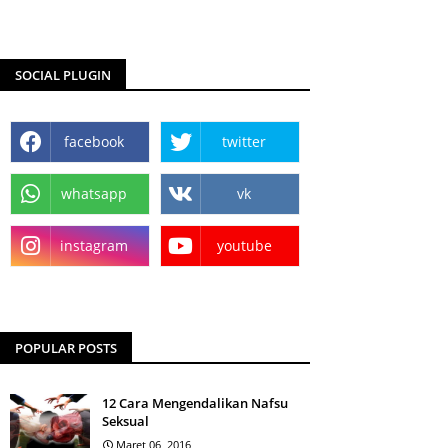
SOCIAL PLUGIN
facebook
twitter
whatsapp
vk
instagram
youtube
POPULAR POSTS
12 Cara Mengendalikan Nafsu
Seksual
Maret 06, 2016