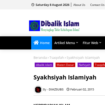
Saturday 8 August 2026
About Us
Contact Us
Home
Artikel Menu
Fitur Web
Beranda
Tsaqofah
Syakhsiyah Islamiyah
dibalik islam
Materi Dasar
Nafsiyah
Tsaqof
Syakhsiyah Islamiyah
DIAZSUBS
Februari 02, 2015