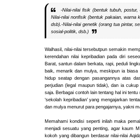
-Nilai-nilai fisik (bentuk tubuh, postur
Nilai-nilai nonfisik (bentuk pakaian, warn
dsb).
-Nilai-nilai genetik (orang tua pintar, 
sosial-politik, dsb.)
Walhasil, nilai-nilai tersebutpun semakin 
kerendahan nilai kepribadian pada diri se
Barat, santun dalam berkata, rapi, peduli ling
baik, menarik dan mulya, meskipun ia bia
hidup seatap dengan pasangannya atas da
perjudian (legal maupun tidak), dan ia cuku
saja. Berbagai contoh lain tentang hal ini ten
‘sekolah kepribadian’ yang mengajarkan tentan
dan mulya menurut para pengajarnya, yakni m
Memahami kondisi seperti inilah maka pemah
menjadi sesuatu yang penting, agar kaum Mu
kokoh yang dibangun berdasar nilai-nilai Aq