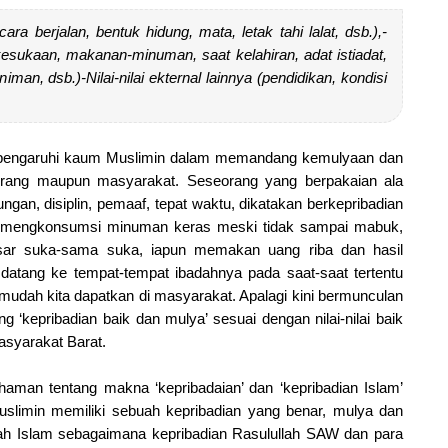
, cara berjalan, bentuk hidung, mata, letak tahi lalat, dsb.),
-
a kesukaan, makanan-minuman, saat kelahiran, adat istiadat,
seniman, dsb.)
-Nilai-nilai ekternal lainnya (pendidikan, kondisi
mempengaruhi kaum Muslimin dalam memandang kemulyaan dan
seorang maupun masyarakat. Seseorang yang berpakaian ala
kungan, disiplin, pemaaf, tepat waktu, dikatakan berkepribadian
sa mengkonsumsi minuman keras meski tidak sampai mabuk,
sar suka-sama suka, iapun memakan uang riba dan hasil
p datang ke tempat-tempat ibadahnya pada saat-saat tertentu
tu mudah kita dapatkan di masyarakat. Apalagi kini bermunculan
g ‘kepribadian baik dan mulya’ sesuai dengan nilai-nilai baik
asyarakat Barat.
aman tentang makna ‘kepribadaian’ dan ‘kepribadian Islam’
slimin memiliki sebuah kepribadian yang benar, mulya dan
idah Islam sebagaimana kepribadian Rasulullah SAW dan para