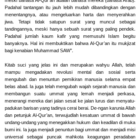
meski bahasa Al-Qur’an adalah bahasa mereka (bahasa Arab).
Padahal tantangan itu jauh lebih mudah dibandingkan dengan
menentangnya, atau mengeluarkan harta dan menyerahkan
jiwa. Tetapi tidak satupun surat yang muncul sebagai
tandingannya, meski hanya sebuah surat yang paling pendek.
Padahal jumlah kaum kafir yang memusuhi Islam begitu
banyaknya. Hal ini membuktikan bahwa Al-Qur’an itu mukjizat
bagi kenabian Muhammad SAW”.
Kitab suci yang jelas ini dan merupakan wahyu Allah, telah
mampu mengadakan revolusi mental dan sosial serta
mengubah dan menuntun pemikiran manusia selama empat
belas abad. Ia juga telah mengubah wajah sejarah manusia dan
membangun suatu ummat yang lemah menjadi perkasa,
menerangi mereka dari jalan sesat ke jalan lurus dan menyatu-
padukan barisan yang tadinya cerai berai. De-ngan karunia Allah
dan petunjuk Al-Qur’an, terwujudlah kesatuan ummat di bawah
undang-undang yang menegakkan hukum dan keadilan di muka
bumi ini. Ia juga menjadi penuntun bagi ummat dan menjadi misi
universal sebagai puncak mahkota keagungan peradaban