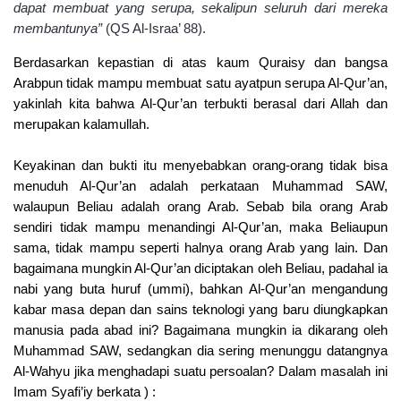
dapat membuat yang serupa, sekalipun seluruh dari mereka
membantunya”
(QS Al-Israa’ 88).
Berdasarkan kepastian di atas kaum Quraisy dan bangsa
Arabpun tidak mampu membuat satu ayatpun serupa Al-Qur’an,
yakinlah kita bahwa Al-Qur’an terbukti berasal dari Allah dan
merupakan kalamullah.
Keyakinan dan bukti itu menyebabkan orang-orang tidak bisa
menuduh Al-Qur’an adalah perkataan Muhammad SAW,
walaupun Beliau adalah orang Arab. Sebab bila orang Arab
sendiri tidak mampu menandingi Al-Qur’an, maka Beliaupun
sama, tidak mampu seperti halnya orang Arab yang lain. Dan
bagaimana mungkin Al-Qur’an diciptakan oleh Beliau, padahal ia
nabi yang buta huruf (ummi), bahkan Al-Qur’an mengandung
kabar masa depan dan sains teknologi yang baru diungkapkan
manusia pada abad ini? Bagaimana mungkin ia dikarang oleh
Muhammad SAW, sedangkan dia sering menunggu datangnya
Al-Wahyu jika menghadapi suatu persoalan? Dalam masalah ini
Imam Syafi’iy berkata ) :