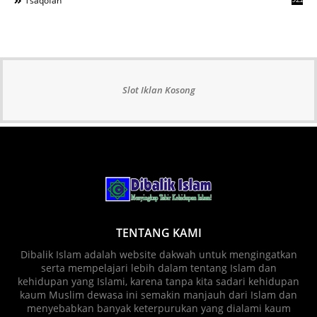
Tsaqofah
Slot Iklan Kosong
TENTANG KAMI
Dibalik Islam adalah website dakwah untuk mengingatkan
serta mempelajari lebih dalam tentang Islam dan
kehidupan yang Islami, karena tanpa kita sadari kehidupan
kaum Muslim dewasa ini semakin manjauh dari Islam dan
menyebabkan banyak keterpurukan yang dialami kaum