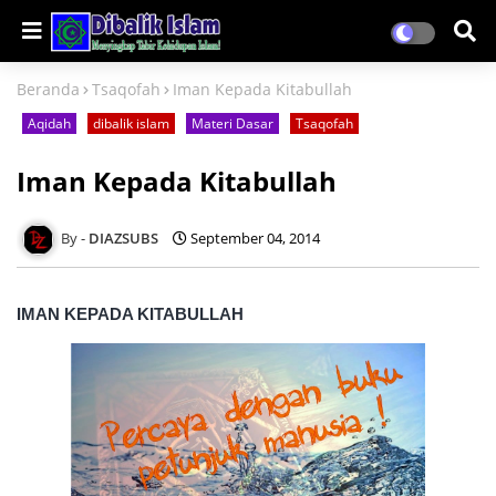
Beranda
Tsaqofah
Iman Kepada Kitabullah
Aqidah
dibalik islam
Materi Dasar
Tsaqofah
Iman Kepada Kitabullah
DIAZSUBS
September 04, 2014
IMAN KEPADA KITABULLAH