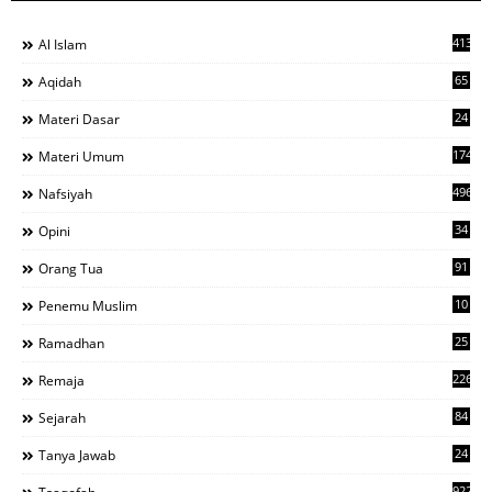
413
Al Islam
65
Aqidah
24
Materi Dasar
1742
Materi Umum
496
Nafsiyah
34
Opini
91
Orang Tua
10
Penemu Muslim
25
Ramadhan
226
Remaja
84
Sejarah
24
Tanya Jawab
922