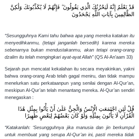
قَدْ نَعْلَمُ إِنَّهُ لَيَحْزُنُكَ الَّذِي يَقُولُونَ ۖ فَإِنَّهُمْ لَا يُكَذِّبُونَكَ وَلَٰكِنَّ
الظَّالِمِينَ بِآيَاتِ اللَّهِ يَجْحَدُونَ
“Sesungguhnya Kami tahu bahwa apa yang mereka katakan itu
menyedihkanmu, (tetapi janganlah bersedih) karena mereka
sebenarnya bukan mendustakanmu, akan tetapi orang-orang
dzalim itu telah mengingkari ayat-ayat Allah”
(QS Al-An’aam 33)
Sejarah pun mencatat kekalahan itu secara meyakinkan, yakni
bahwa orang-orang Arab telah gagal meniru, dan tidak mampu
menelurkan satu perkataanpun yang senilai dengan Al-Qur’an,
meskipun Al-Qur’an telah menantang mereka. Al-Qur’an sendiri
menegaskan :
قُلْ لَئِنِ اجْتَمَعَتِ الْإِنْسُ وَالْجِنُّ عَلَىٰ أَنْ يَأْتُوا بِمِثْلِ هَٰذَا
الْقُرْآنِ لَا يَأْتُونَ بِمِثْلِهِ وَلَوْ كَانَ بَعْضُهُمْ لِبَعْضٍ ظَهِيرًا
“Katakanlah: ‘Sesungguhnya jika manusia dan jin berkumpul
untuk membuat yang serupa Al-Qur’an ini, pasti mereka tidak