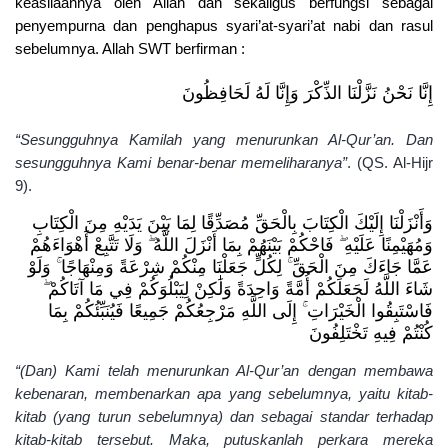
keasliaannya oleh Allah dan sekaligus berfungsi sebagai
penyempurna dan penghapus syari’at-syari’at nabi dan rasul
sebelumnya. Allah SWT berfirman :
إِنَّا نَحْنُ نَزَّلْنَا الذِّكْرَ وَإِنَّا لَهُ لَحَافِظُونَ
“Sesungguhnya Kamilah yang menurunkan Al-Qur’an. Dan
sesungguhnya Kami benar-benar memeliharanya”
. (QS. Al-Hijr
9).
وَأَنْزَلْنَا إِلَيْكَ الْكِتَابَ بِالْحَقِّ مُصَدِّقًا لِمَا بَيْنَ يَدَيْهِ مِنَ الْكِتَابِ
وَمُهَيْمِنًا عَلَيْهِ ۖ فَاحْكُمْ بَيْنَهُمْ بِمَا أَنْزَلَ اللَّهُ ۖ وَلَا تَتَّبِعْ أَهْوَاءَهُمْ
عَمَّا جَاءَكَ مِنَ الْحَقِّ ۚ لِكُلٍّ جَعَلْنَا مِنْكُمْ شِرْعَةً وَمِنْهَاجًا ۚ وَلَوْ
شَاءَ اللَّهُ لَجَعَلَكُمْ أُمَّةً وَاحِدَةً وَلَٰكِنْ لِيَبْلُوَكُمْ فِي مَا آتَاكُمْ ۖ
فَاسْتَبِقُوا الْخَيْرَاتِ ۚ إِلَى اللَّهِ مَرْجِعُكُمْ جَمِيعًا فَيُنَبِّئُكُمْ بِمَا
كُنْتُمْ فِيهِ تَخْتَلِفُونَ
“(Dan) Kami telah menurunkan Al-Qur’an dengan membawa
kebenaran, membenarkan apa yang sebelumnya, yaitu kitab-
kitab (yang turun sebelumnya) dan sebagai standar terhadap
kitab-kitab tersebut. Maka, putuskanlah perkara mereka