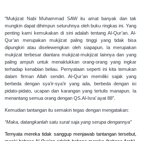
“Mukjizat Nabi Muhammad SAW itu amat banyak dan tak
mungkin dapat dihimpun seluruhnya oleh buku ringkas ini. Yang
penting kami kemukakan di sini adalah tentang Al-Qur’an. Al-
Qur’an merupakan mukjizat paling tinggi yang tidak bisa
dipungkiri atau diselewengkan oleh siapapun. Ia merupakan
mukjizat terbesar diantara mukjizat-mukjizat lainnya dan yang
paling ampuh untuk menaklukkan orang-orang yang ingkar
terhadap kenabian beliau. Pernyataan seperti ini kita temukan
dalam firman Allah sendiri. Al-Qur’an memiliki sajak yang
berbeda dengan sya’ir-sya’ir yang ada, berbeda dengan isi
pidato-pidato, ucapan dan karangan yang tertulis manapun. Ia
menantang semua orang dengan
QS.Al-Isra
’ ayat 88″.
Kemudian tantangan itu semakin tegas dengan mengatakan:
“Maka, datangkanlah satu surat saja yang serupa dengannya”
Ternyata mereka tidak sanggup menjawab tantangan tersebut,