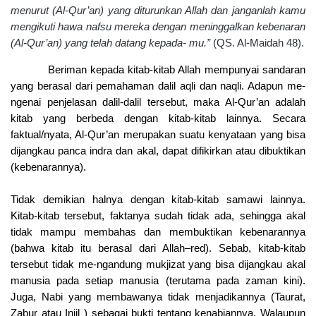
menurut (Al-Qur’an) yang diturunkan Allah dan janganlah kamu
mengikuti hawa nafsu mereka dengan meninggalkan kebenaran
(Al-Qur’an) yang telah datang kepada- mu.”
(QS. Al-Maidah 48).
Beriman kepada kitab-kitab Allah mempunyai sandaran
yang berasal dari pemahaman dalil aqli dan naqli. Adapun me-
ngenai penjelasan dalil-dalil tersebut, maka Al-Qur’an adalah
kitab yang berbeda dengan kitab-kitab lainnya. Secara
faktual/nyata, Al-Qur’an merupakan suatu kenyataan yang bisa
dijangkau panca indra dan akal, dapat difikirkan atau dibuktikan
(kebenarannya).
Tidak demikian halnya dengan kitab-kitab samawi lainnya.
Kitab-kitab tersebut, faktanya sudah tidak ada, sehingga akal
tidak mampu membahas dan membuktikan kebenarannya
(bahwa kitab itu berasal dari Allah–red). Sebab, kitab-kitab
tersebut tidak me-ngandung mukjizat yang bisa dijangkau akal
manusia pada setiap manusia (terutama pada zaman kini).
Juga, Nabi yang membawanya tidak menjadikannya (Taurat,
Zabur atau Injil ) sebagai bukti tentang kenabiannya. Walaupun